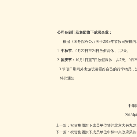
公司各部门及集团旗下成员企业：
根据《国务院办公厅关于2018年节假日安排的
1.
中秋节、
9月22日至24日放假调休，共3天。
2.
国庆节：
10月1日至7日放假调休，共7天。9月
3.节假日期间外出游玩请看好自己的行李物品，
特此通知
中华国际连锁物业集
2018年09月1
上一篇：
祝贺集团旗下成员单位签约北京大兴九龙
下一篇：
祝贺集团旗下成员单位中标中央政府采购