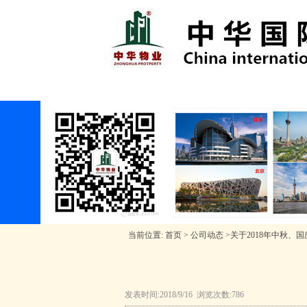
首页
公司介绍
经典案例
当前位置:
首页
>
公司动态
>关于2018年中秋、
发表时间:2018/9/16 浏览次数:786