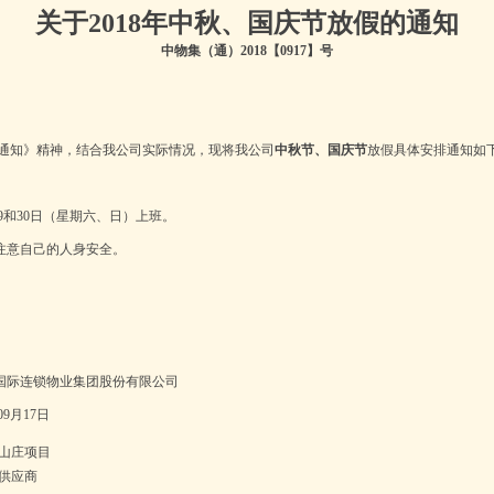
关于
201
8
年中秋、国庆节放假的通知
中物集（通）
2018【0917】号
通知》精神，结合我公司实际情况，现将我公司
中秋节、国庆节
放假具体安排通知如
29和30日（星期六、日）上班。
注意自己的人身安全。
团股份有限公司
7日
山庄项目
供应商