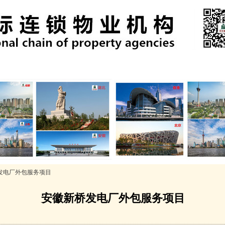
公司动态
行业动态
连锁物业加盟
联系我们
发电厂外包服务项目
安徽新桥发电厂外包服务项目